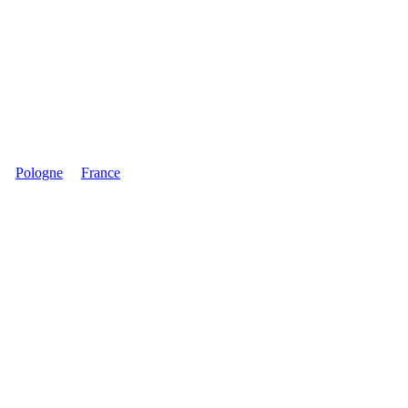
Pologne
France