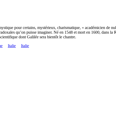
stique pour certains, mystérieux, charismatique, « académicien de nul
radoxales qu’on puisse imaginer. Né en 1548 et mort en 1600, dans la Ren
cientifique dont Galilée sera bientôt le chantre.
ue
Italie
Italie