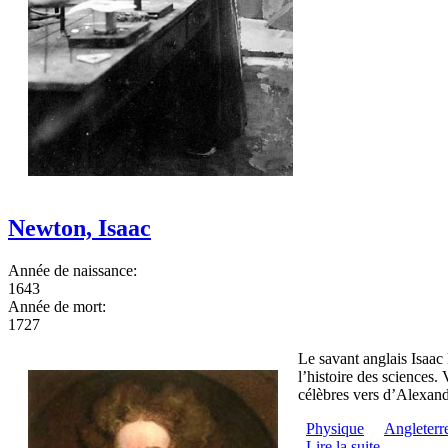
Newton, Isaac
Année de naissance:
1643
Année de mort:
1727
Le savant anglais Isaac
l’histoire des sciences
célèbres vers d’Alexand
Physique
Angleterr
Lire la suite